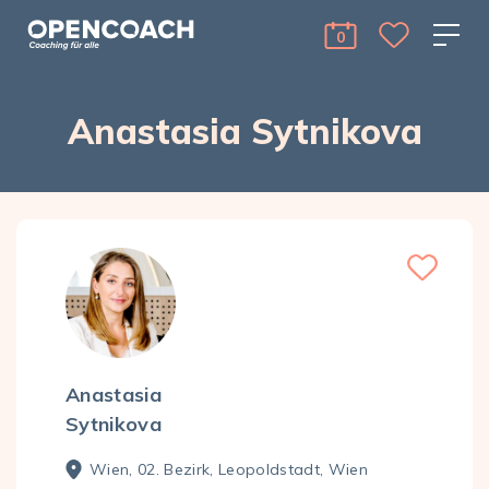
Skip to the content
Open Coach
0
cart Menu Toggle 
Anastasia Sytnikova
Anastasia
Sytnikova
Wien, 02. Bezirk, Leopoldstadt, Wien