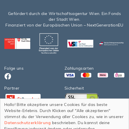
Gefördert durch die Wirtschaftsagentur Wien. Ein Fonds
der Stadt Wien.
Finanziert von der Europäischen Union – NextGenerationEU
Folge uns
Zahlungsarten
VISA
Mastercard
Klarna
eps>
Facebook
Partner
Sicherheit
Facebook
Facebook
Hallo! Bitte akzeptiere unsere Cookies für das beste
Website-Erlebnis. Durch Klicken auf "Alle akzeptieren"
StadtWien Wiener Wohnen 2020
stimmst du der Verwendung aller Cookies zu, wie in unserer
Datenschutzerklärung
beschrieben. Du kannst deine
Einwilligung jederzeit ändern oder widerrufen.