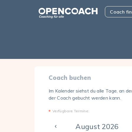
Skip to the content
Open Coach
Coach fi
Coach buchen
Im Kalender siehst du alle Tage, an d
der Coach gebucht werden kann.
Verfügbare Termine:
August 2026