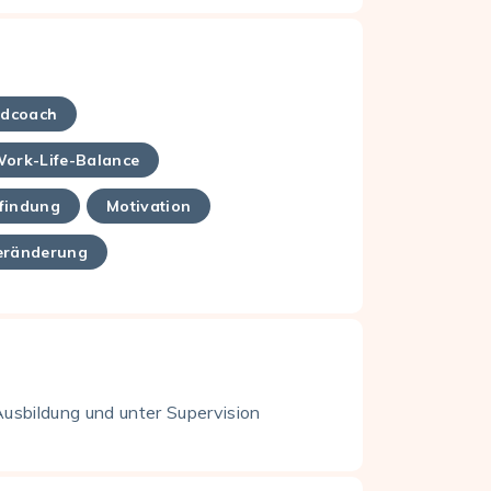
ndcoach
ork-Life-Balance
findung
Motivation
eränderung
Ausbildung und unter Supervision