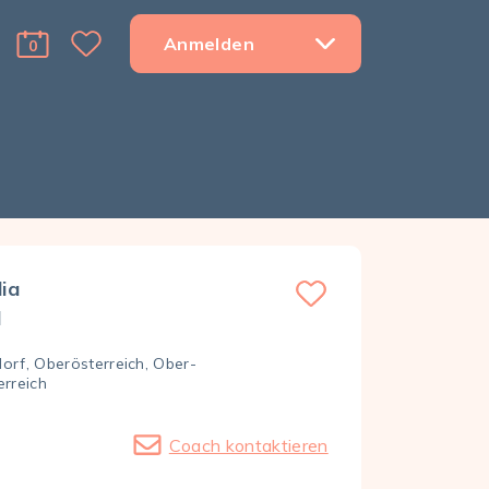
Anmelden
0
Favorite Menu Toggle Dropdown
cart Menu Toggle Dropdown
ia
l
orf, Oberösterreich, Ober­
erreich
Coach kontaktieren