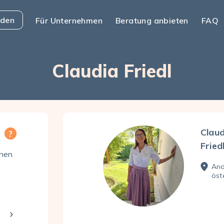
nden
Für Unternehmen
Beratung anbieten
FAQ
Claudia Friedl
Claud
Fried
enen
And
öst