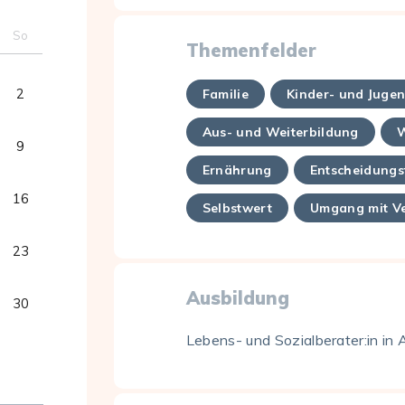
So
Themenfelder
2
Familie
Kinder- und Juge
Aus- und Weiterbildung
W
9
Ernährung
Entscheidungs
16
Selbstwert
Umgang mit V
23
Ausbildung
30
Lebens- und Sozialberater:in in 