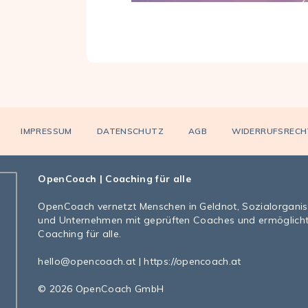
IMPRESSUM
DATENSCHUTZ
AGB
WIDERRUFSRECH
OpenCoach
| Coaching für alle
OpenCoach
vernetzt Menschen in Geldnot, Sozialorgani
und Unternehmen mit geprüften Coaches und ermöglich
Coaching für alle.
hello@opencoach.at
|
https://opencoach.at
© 2026 OpenCoach GmbH