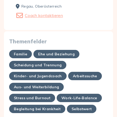
Regau, Ober­österreich
Coach kontaktieren
Themenfelder
Familie
Ehe und Beziehung
Scheidung und Trennung
Kinder- und Jugendcoach
Arbeitssuche
Aus- und Weiterbildung
Stress und Burnout
Work-Life-Balance
Begleitung bei Krankheit
Selbstwert