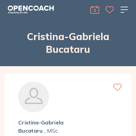
Skip to the content
Open Coach
0
cart Menu Toggle 
Cristina-Gabriela
Bucataru
Cristina-Gabriela
Bucataru
, MSc