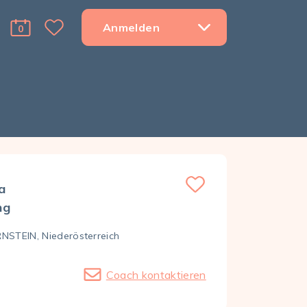
Anmelden
0
Favorite Menu Toggle Dropdown
cart Menu Toggle Dropdown
a
ng
NSTEIN, Nieder­österreich
Coach kontaktieren