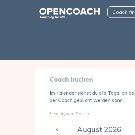
Skip to the content
Open Coach
Coach fi
Coach buchen
Im Kalender siehst du alle Tage, an d
der Coach gebucht werden kann.
Verfügbare Termine:
August 2026