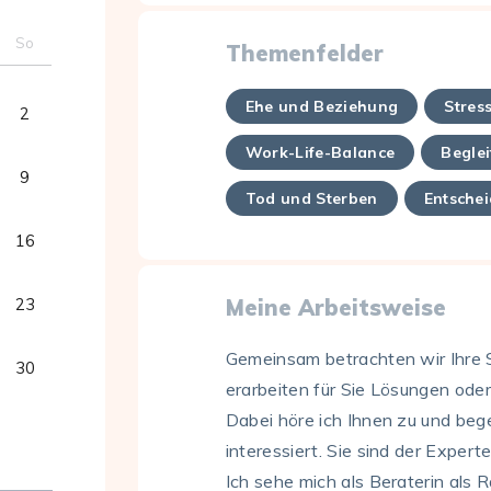
So
Themenfelder
Ehe und Beziehung
Stres
2
Work-Life-Balance
Beglei
9
Tod und Sterben
Entsche
16
23
Meine Arbeitsweise
Gemeinsam betrachten wir Ihre S
30
erarbeiten für Sie Lösungen oder
Dabei höre ich Ihnen zu und beg
interessiert. Sie sind der Expert
Ich sehe mich als Beraterin als