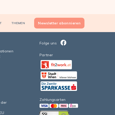
Newsletter abonnieren
T
THEMEN
Folge uns
Facebook
sationen
Partner
t
Facebook
StadtWien Wiener Wohnen 20
Facebook
Zahlungsarten
 der
VISA
Mastercard
Klarna
eps>
nEU