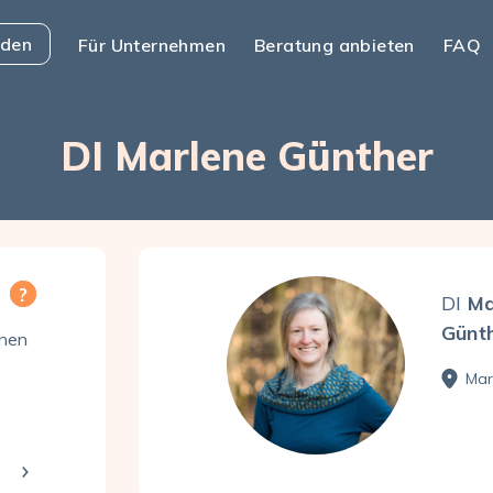
nden
Für Unternehmen
Beratung anbieten
FAQ
DI Marlene Günther
DI
Ma
Günt
enen
Mar