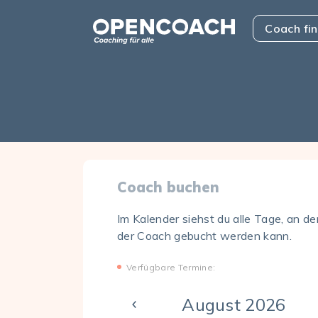
Skip to the content
Open Coach
Coach fi
Coach buchen
Im Kalender siehst du alle Tage, an d
der Coach gebucht werden kann.
Verfügbare Termine:
August 2026