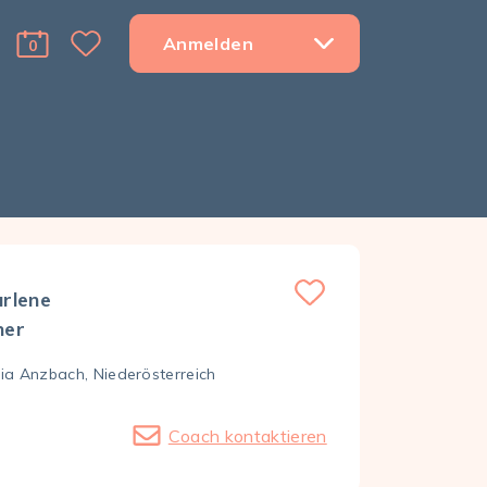
Anmelden
0
Favorite Menu Toggle Dropdown
cart Menu Toggle Dropdown
rlene
her
ia Anzbach, Nieder­österreich
Coach kontaktieren