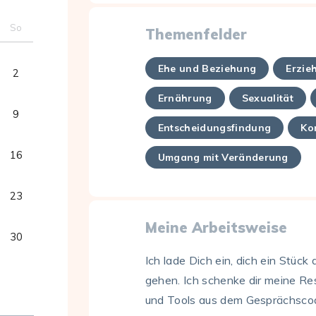
So
Themenfelder
Ehe und Beziehung
Erzie
2
Ernährung
Sexualität
9
Entscheidungsfindung
Ko
16
Umgang mit Veränderung
23
Meine Arbeitsweise
30
Ich lade Dich ein, dich ein Stü
gehen. Ich schenke dir meine Re
und Tools aus dem Gesprächsco