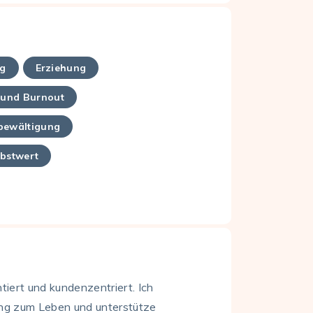
ng
Erziehung
 und Burnout
bewältigung
lbstwert
ntiert und kundenzentriert. Ich
lung zum Leben und unterstütze