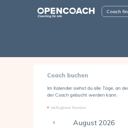
Skip to the content
Open Coach
Coach fi
Coach buchen
Im Kalender siehst du alle Tage, an d
der Coach gebucht werden kann.
Verfügbare Termine:
August 2026