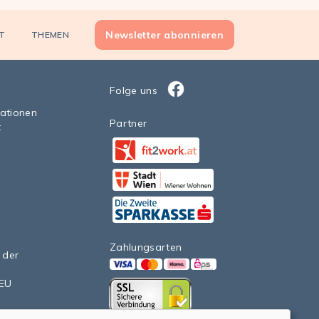
Newsletter abonnieren
T
THEMEN
Folge uns
Facebook
sationen
Partner
t
Facebook
StadtWien Wiener Wohnen 20
Facebook
Zahlungsarten
 der
VISA
Mastercard
Klarna
eps>
nEU
Facebook