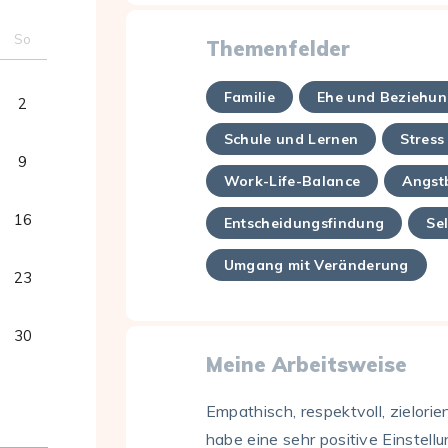
So
Themenfelder
Familie
Ehe und Beziehu
2
Schule und Lernen
Stress
9
Work-Life-Balance
Angst
16
Entscheidungsfindung
Se
Umgang mit Veränderung
23
30
Meine Arbeitsweise
Empathisch, respektvoll, zielorie
habe eine sehr positive Einstel