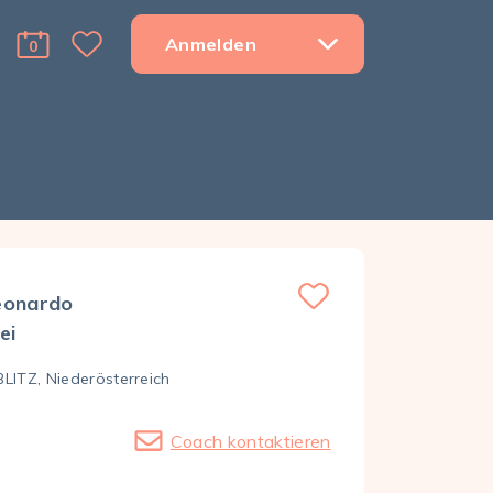
Anmelden
0
Favorite Menu Toggle Dropdown
cart Menu Toggle Dropdown
eonardo
ei
LITZ, Nieder­österreich
Coach kontaktieren