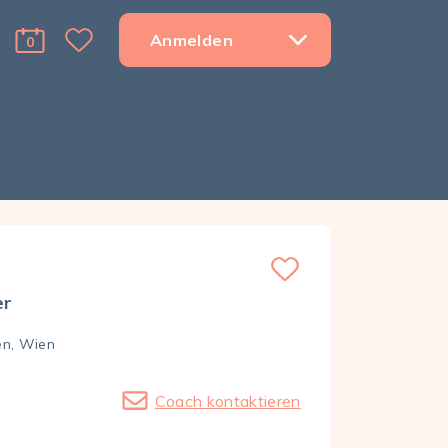
Anmelden
0
Favorite Menu Toggle Dropdown
cart Menu Toggle Dropdown
er
n, Wien
Coach kontaktieren