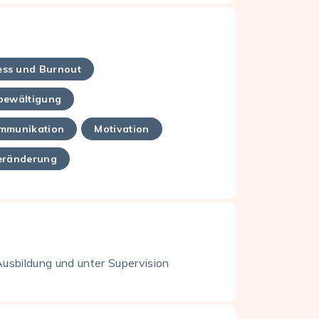
ess und Burnout
bewältigung
mmunikation
Motivation
eränderung
Ausbildung und unter Supervision