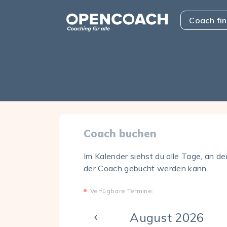
Skip to the content
Open Coach
Coach fi
Coach buchen
Im Kalender siehst du alle Tage, an d
der Coach gebucht werden kann.
Verfügbare Termine:
August 2026