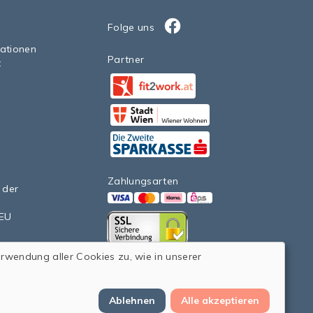
Folge uns
Facebook
sationen
Partner
t
Facebook
StadtWien Wiener Wohnen 20
Facebook
Zahlungsarten
 der
VISA
Mastercard
Klarna
eps>
nEU
Facebook
erwendung aller Cookies zu, wie in unserer
Ablehnen
Alle akzeptieren