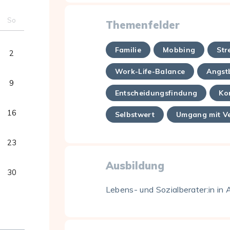
So
Themenfelder
Familie
Mobbing
Str
2
Work-Life-Balance
Angst
9
Entscheidungsfindung
Ko
16
Selbstwert
Umgang mit V
23
Ausbildung
30
Lebens- und Sozialberater:in in 