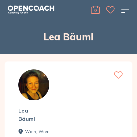
Skip to the content
Open Coach
0
cart Menu Toggle 
Lea Bäuml
Lea
Bäuml
Wien, Wien