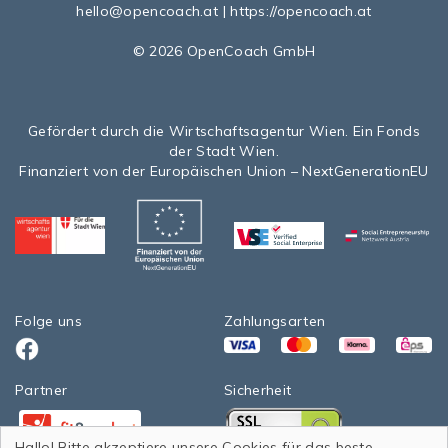
hello@opencoach.at
|
https://opencoach.at
© 2026 OpenCoach GmbH
Gefördert durch die Wirtschaftsagentur Wien. Ein Fonds
der Stadt Wien.
Finanziert von der Europäischen Union – NextGenerationEU
Folge uns
Zahlungsarten
VISA
Mastercard
Klarna
eps>
Facebook
Partner
Sicherheit
Facebook
Facebook
Hallo! Bitte akzeptiere unsere Cookies für das beste