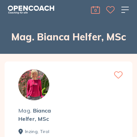
Skip to the content
Open Coach
0
cart Menu Toggle 
Mag. Bianca Helfer, MSc
Mag.
Bianca
Helfer, MSc
Inzing, Tirol