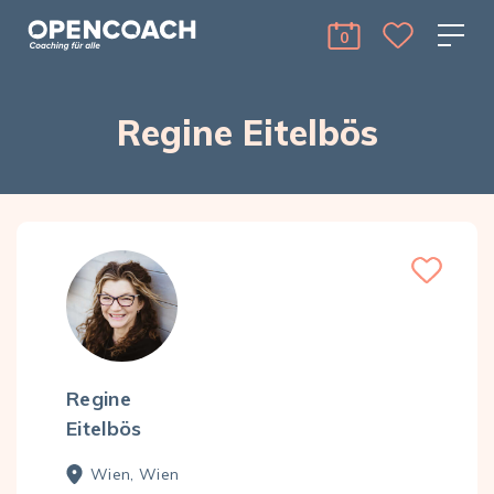
Skip to the content
Open Coach
0
cart Menu Toggle 
Regine Eitelbös
Regine
Eitelbös
Wien, Wien