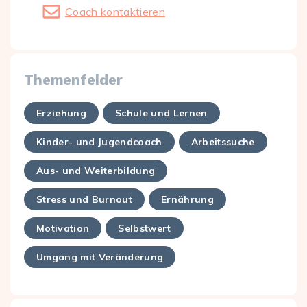
Coach kontaktieren
Themenfelder
Erziehung
Schule und Lernen
Kinder- und Jugendcoach
Arbeitssuche
Aus- und Weiterbildung
Stress und Burnout
Ernährung
Motivation
Selbstwert
Umgang mit Veränderung