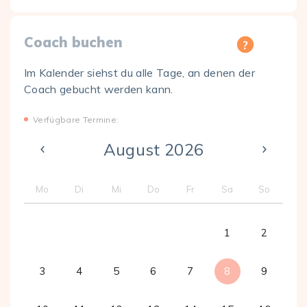
Coach buchen
Im Kalender siehst du alle Tage, an denen der
Coach gebucht werden kann.
Verfügbare Termine:
August 2026
Mo
Di
Mi
Do
Fr
Sa
So
1
2
3
4
5
6
7
8
9