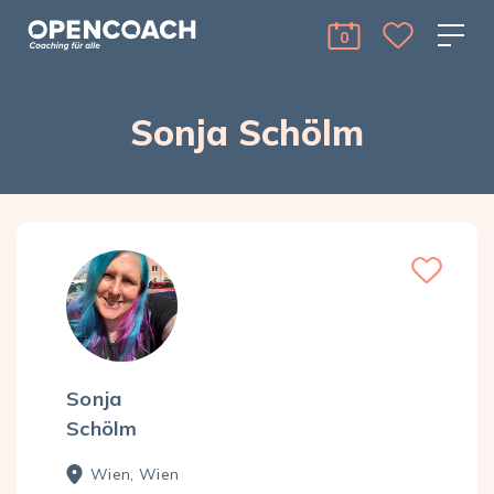
Skip to the content
Open Coach
0
cart Menu Toggle 
Sonja Schölm
Sonja
Schölm
Wien, Wien