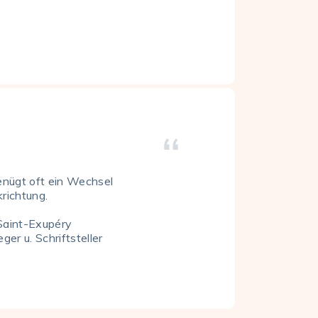
enügt oft ein Wechsel
krichtung.
Saint-Exupéry
eger u. Schriftsteller