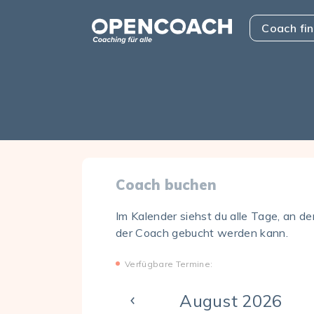
Skip to the content
Open Coach
Coach fi
Coach buchen
Im Kalender siehst du alle Tage, an d
der Coach gebucht werden kann.
Verfügbare Termine:
August 2026