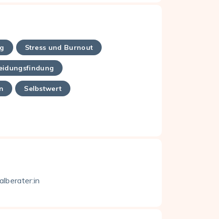
ng
Stress und Burnout
eidungsfindung
n
Selbstwert
lberater:in