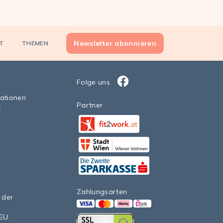
Newsletter abonnieren
T
THEMEN
Folge uns
Facebook
sationen
Partner
t
Facebook
StadtWien Wiener Wohnen 20
Facebook
Zahlungsarten
 der
VISA
Mastercard
Klarna
eps>
nEU