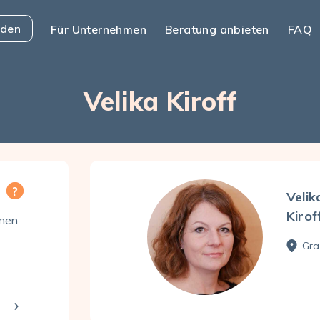
nden
Für Unternehmen
Beratung anbieten
FAQ
Velika Kiroff
Velik
Kirof
enen
Gra