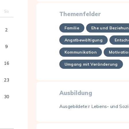
So
Themenfelder
Familie
Ehe und Beziehu
2
Angstbewältigung
Entsch
9
Kommunikation
Motivatio
16
Umgang mit Veränderung
23
Ausbildung
30
Ausgebildete:r Lebens- und Sozia