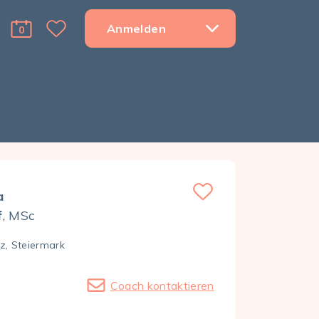
Anmelden
0
Favorite Menu Toggle Dropdown
cart Menu Toggle Dropdown
a
f
, MSc
z, Steier­mark
Coach kontaktieren