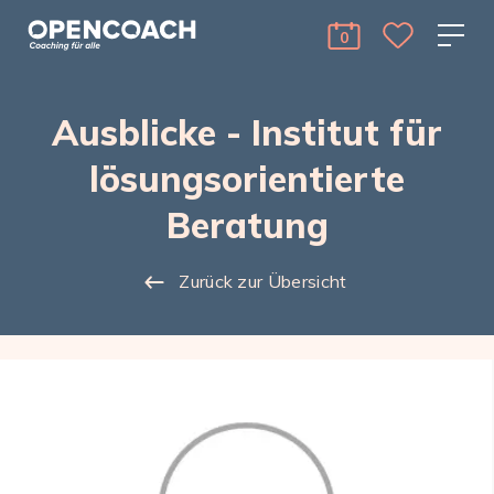
Skip to the content
Open Coach
0
cart Menu Toggle 
Ausblicke - Institut für
lösungsorientierte
Beratung
Zurück zur Übersicht