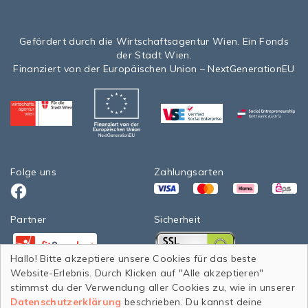
Gefördert durch die Wirtschaftsagentur Wien. Ein Fonds
der Stadt Wien.
Finanziert von der Europäischen Union – NextGenerationEU
Folge uns
Zahlungsarten
VISA
Mastercard
Klarna
eps>
Facebook
Partner
Sicherheit
Facebook
Facebook
Hallo! Bitte akzeptiere unsere Cookies für das beste
Website-Erlebnis. Durch Klicken auf "Alle akzeptieren"
StadtWien Wiener Wohnen 2020
stimmst du der Verwendung aller Cookies zu, wie in unserer
Datenschutzerklärung
beschrieben. Du kannst deine